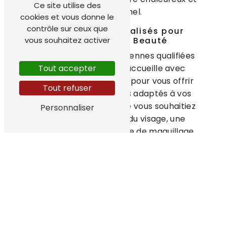
Ce site utilise des
professionnel.
cookies et vous donne le
contrôle sur ceux que
Des Soins Personnalisés pour
Sublimer Votre Beauté
vous souhaitez activer
Notre équipe d'esthéticiennes qualifiées
et passionnées vous accueille avec
Tout accepter
sourire et bienveillance pour vous offrir
Tout refuser
des soins personnalisés adaptés à vos
besoins et attentes. Que vous souhaitiez
Personnaliser
une épilation, un soin du visage, une
manucure ou une séance de maquillage,
nous mettons tout en œuvre pour vous
garantir une expérience sensorielle
unique.
Des Produits de Qualité pour des
Résultats Optimaux
Afin de vous proposer des prestations de
qualité, nous utilisons des produits de