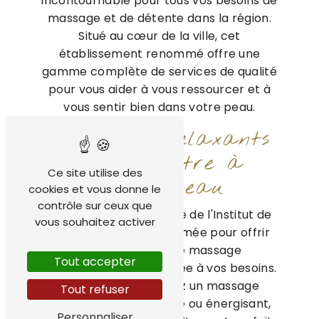
incontournable pour tous vos besoins de
massage et de détente dans la région.
Situé au cœur de la ville, cet
établissement renommé offre une
gamme complète de services de qualité
pour vous aider à vous ressourcer et à
vous sentir bien dans votre peau.
Massages Relaxants
et Bien-Être à
Ce site utilise des
Concarneau
cookies et vous donne le
contrôle sur ceux que
L'équipe professionnelle de l'Institut de
vous souhaitez activer
beauté Ophélie est formée pour offrir
une expérience de massage
Tout accepter
personnalisée et adaptée à vos besoins.
Que vous recherchiez un massage
Tout refuser
relaxant, thérapeutique ou énergisant,
Personnaliser