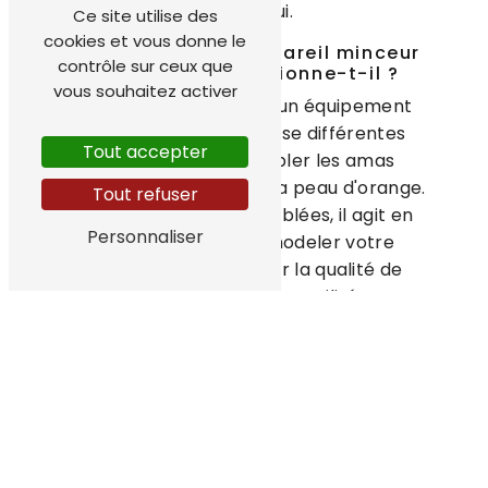
aujourd'hui.
Ce site utilise des
cookies et vous donne le
Qu'est-ce qu'un appareil minceur
contrôle sur ceux que
et comment fonctionne-t-il ?
vous souhaitez activer
L'appareil minceur est un équipement
révolutionnaire qui utilise différentes
Tout accepter
technologies pour cibler les amas
graisseux, la cellulite et la peau d'orange.
Tout refuser
Grâce à des séances ciblées, il agit en
Personnaliser
profondeur pour remodeler votre
silhouette et améliorer la qualité de
votre peau. Les techniques utilisées sont
non invasives et totalement indolores,
offrant un confort optimal pendant
toute la durée du traitement.
Les bienfaits de l'appareil minceur
Les séances d'appareil minceur offrent
de nombreux avantages pour votre