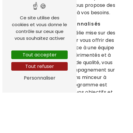
proximité de Bénodet, vous propose des
prestations adaptées à vos besoins.
Ce site utilise des
Des soins personnalisés
cookies et vous donne le
contrôle sur ceux que
L'Institut de beauté Ophélie mise sur des
vous souhaitez activer
soins personnalisés pour vous offrir des
résultats optimaux. Grâce à une équipe
Tout accepter
de professionnels expérimentés et à
l'utilisation de produits de qualité, vous
Tout refuser
bénéficierez d'un accompagnement sur
mesure pour vos soins minceur à
Personnaliser
Bénodet. Chaque programme est
adapté en fonction de vos objectifs et
de votre morphologie pour des résultats
visibles et durables.
Une gamme complète de soins
minceur
Que vous souhaitiez affiner votre