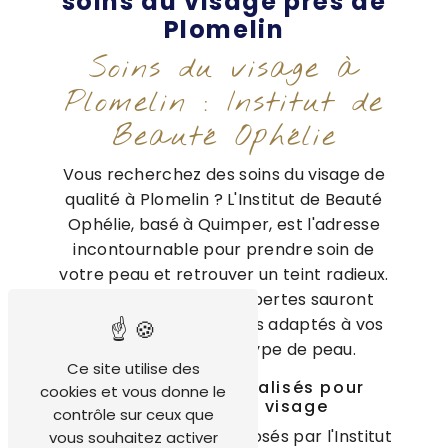
soins du visage près de
Plomelin
Soins du visage à
Plomelin : Institut de
Beauté Ophélie
Vous recherchez des soins du visage de
qualité à Plomelin ? L'Institut de Beauté
Ophélie, basé à Quimper, est l'adresse
incontournable pour prendre soin de
votre peau et retrouver un teint radieux.
Nos esthéticiennes expertes sauront
vous prodiguer des soins adaptés à vos
besoins et à votre type de peau.
Ce site utilise des
Des soins personnalisés pour
cookies et vous donne le
sublimer votre visage
contrôle sur ceux que
Les soins du visage proposés par l'Institut
vous souhaitez activer