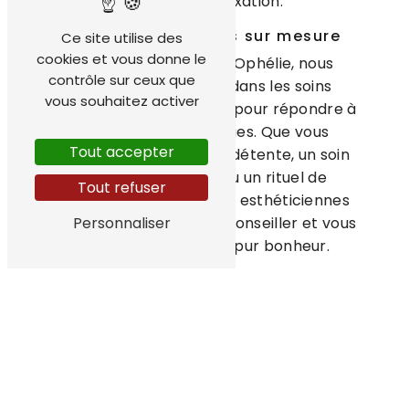
être et de relaxation.
Des soins relaxants sur mesure
Ce site utilise des
cookies et vous donne le
À l'Institut de beauté Ophélie, nous
contrôle sur ceux que
sommes spécialisés dans les soins
vous souhaitez activer
relaxants personnalisés pour répondre à
vos besoins spécifiques. Que vous
Tout accepter
souhaitiez un massage détente, un soin
du visage relaxant ou un rituel de
Tout refuser
relaxation complet, nos esthéticiennes
qualifiées sauront vous conseiller et vous
Personnaliser
offrir un moment de pur bonheur.
Une évasion sensorielle en plein
cœur de Plomelin
Plongez au cœur de la détente et de la
sérénité en poussant les portes de notre
institut. Laissez-vous transporter par les
senteurs envoûtantes de nos huiles